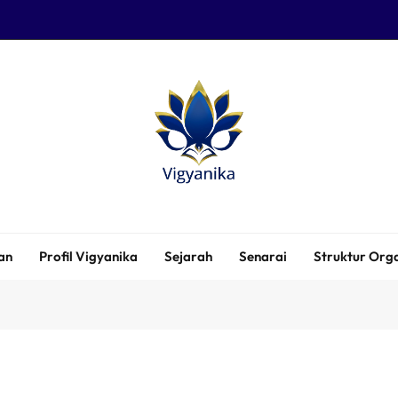
Vigyanika Lah
Vigyanika Lah
Vigyanika
an
Profil Vigyanika
Sejarah
Senarai
Struktur Orga